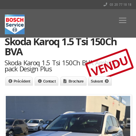
03 20 77 18 18
Skoda Karoq 1.5 Tsi 150Ch
BVA
VENDU
Skoda Karoq 1.5 Tsi 150Ch BVA Ambition
pack Design Plus
Précédent
Contact
Brochure
Suivant