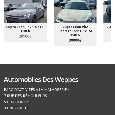
Cupra Leon Ph2 1.5 eTSI
Cupra Leon Ph2
CUPR
150Ch
SportTourer 1.5 eTSI
150Ch
28900€
30000€
Automobiles Des Weppes
PARC D’ACTIVITÉS « LA MALADRERIE »
7 RUE DES RÉMOULEURS
59134 HERLIES
03 20 77 18 18